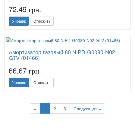
72.49
грн.
У кошик
Отложить
Амортизатор газовый 80 N PD-G0080-N02
GTV (01466)
66.67
грн.
У кошик
Отложить
Previous
Next
«
1
2
3
Следующая »